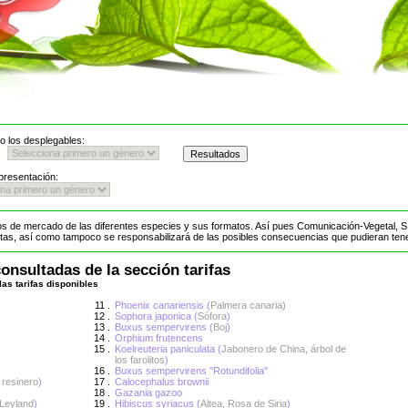
o los desplegables:
presentación:
ios de mercado de las diferentes especies y sus formatos. Así pues Comunicación-Vegetal, S.
estas, así como tampoco se responsabilizará de las posibles consecuencias que pudieran ten
onsultadas de la sección tarifas
las tarifas disponibles
11 .
Phoenix canariensis (
Palmera canaria
)
12 .
Sophora japonica (
Sófora
)
13 .
Buxus sempervirens (
Boj
)
14 .
Orphium frutencens
15 .
Koelreuteria paniculata (
Jabonero de China, árbol de
los farolitos
)
16 .
Buxus sempervirens "Rotundifolia"
 resinero
)
17 .
Calocephalus brownii
18 .
Gazania gazoo
 Leyland
)
19 .
Hibiscus syriacus (
Altea, Rosa de Siria
)